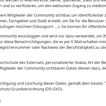
sst werden (E-Mail-Adresse, Name, Spezialität, Stadt und 
ren und zu verifizieren, um den exklusiven Zugang zu medizi
dere Mitglieder der Community sichtbar, um identifizierbar 
en, Fachgebiet und Stadt erstellt, um Sie für die Benutzer 
ufügen möchten (Übungsort ....). Sie können Ihr öffentliches 
r Community einzuloggen und wird nur dazu verwendet, um 
 diese Benachrichtigungen, die es per E-Mail erhalten möch
Registriernummer oder Nachweis der Berufstätigkeit) zu üb
hschule des Externats, personalisierter Avatar, Art der B
n Mitglieder der Community sichtbaren Daten dienen dazu, 
richtigung und Löschung dieser Daten, gemäß dem Gesetz "I
nschutz-Grundverordnung (DS-GVO).
n